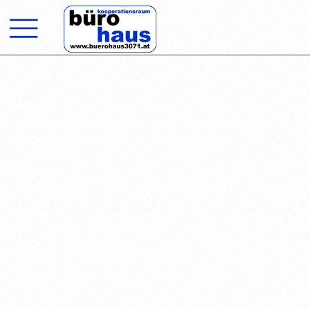

bürohaus
Räume
Besprechungsraum
Kontakt
Aktuelles
Galerie
Kontakt