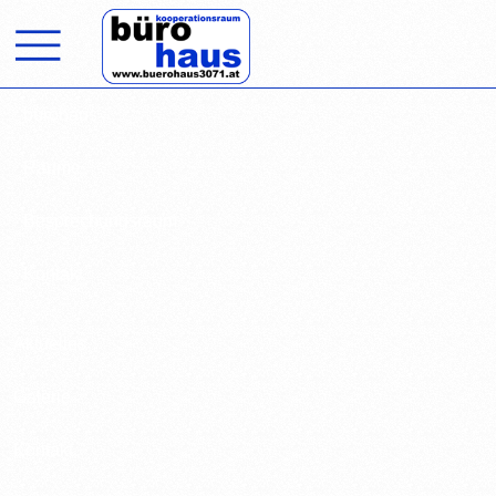

bürohaus
Räume
Besprechungsraum
Kontakt
Aktuelles
Galerie
Kontakt