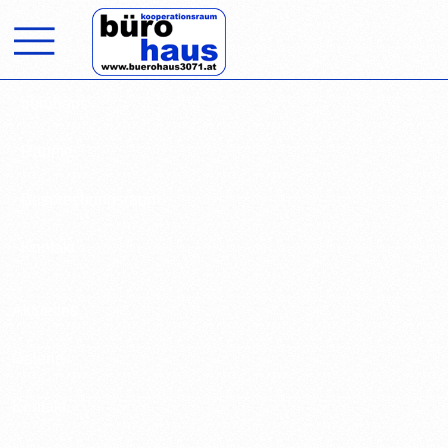

bürohaus
Räume
Besprechungsraum
Kontakt
Aktuelles
Galerie
Kontakt